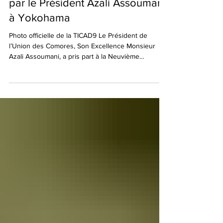
la délégation comorienne menée
par le Président Azali Assoumani
à Yokohama
Photo officielle de la TICAD9 Le Président de
l’Union des Comores, Son Excellence Monsieur
Azali Assoumani, a pris part à la Neuvième
Conférence internationale de Tokyo sur le
développement de l’Afrique (TICAD 9), qui s’est
tenue à Yokohama, du 20 au 22 août
2025.Organisée par le Gouvernement du Japon en
partenariat avec les Nations Unies, le PNUD, la
Banque mondiale et la Commission de l’Union
africaine, la TICAD 9 a réuni de nombreux chefs
d’État et de gouvernement africain